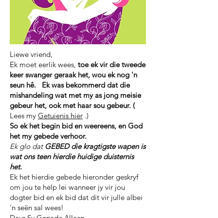
Liewe vriend,
Ek moet eerlik wees,
toe ek vir die tweede
keer swanger geraak het,
wou ek nog 'n
seun hê.
Ek was bekommerd
dat die
mishandeling
wat met my as jong meisie
gebeur het, ook met haar sou gebeur. (
Lees my
Getuienis hier
.)
So ek het begin bid en weereens, en God
het my gebede verhoor.
Ek glo dat
GEBED die kragtigste wapen is
wat ons teen hierdie huidige duisternis
het.
Ek het hierdie gebede hieronder geskryf
om jou te help lei wanneer jy vir jou
dogter bid en ek bid dat dit vir julle albei
'n seën sal wees!
Deur Sy Genade Alleen,