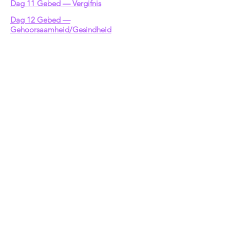
Dag 11 Gebed — Vergifnis
Dag 12 Gebed —
Gehoorsaamheid/Gesindheid
Dag 13 Gebed — Siekte/Fisiese skade
Dag 14 Gebed — Vrede
NS Ek het ook gebede vir jou
Bid
ook
vir jou Seun
!
Bly verbind met Jen &
Bid vir jou baba-opdaterings
Subscribe Now